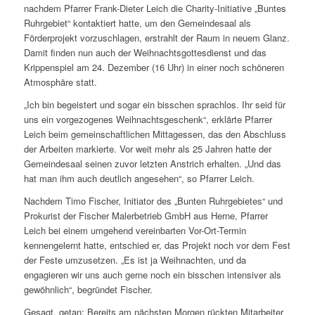
nachdem Pfarrer Frank-Dieter Leich die Charity-Initiative „Buntes
Ruhrgebiet“ kontaktiert hatte, um den Gemeindesaal als
Förderprojekt vorzuschlagen, erstrahlt der Raum in neuem Glanz.
Damit finden nun auch der Weihnachtsgottesdienst und das
Krippenspiel am 24. Dezember (16 Uhr) in einer noch schöneren
Atmosphäre statt.
„Ich bin begeistert und sogar ein bisschen sprachlos. Ihr seid für
uns ein vorgezogenes Weihnachtsgeschenk“, erklärte Pfarrer
Leich beim gemeinschaftlichen Mittagessen, das den Abschluss
der Arbeiten markierte. Vor weit mehr als 25 Jahren hatte der
Gemeindesaal seinen zuvor letzten Anstrich erhalten. „Und das
hat man ihm auch deutlich angesehen“, so Pfarrer Leich.
Nachdem Timo Fischer, Initiator des „Bunten Ruhrgebietes“ und
Prokurist der Fischer Malerbetrieb GmbH aus Herne, Pfarrer
Leich bei einem umgehend vereinbarten Vor-Ort-Termin
kennengelernt hatte, entschied er, das Projekt noch vor dem Fest
der Feste umzusetzen. „Es ist ja Weihnachten, und da
engagieren wir uns auch gerne noch ein bisschen intensiver als
gewöhnlich“, begründet Fischer.
Gesagt, getan: Bereits am nächsten Morgen rückten Mitarbeiter